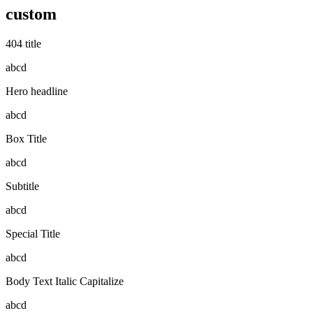
custom
404 title
abcd
Hero headline
abcd
Box Title
abcd
Subtitle
abcd
Special Title
abcd
Body Text Italic Capitalize
abcd